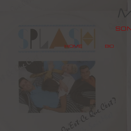
M
SO
HOME
BIO