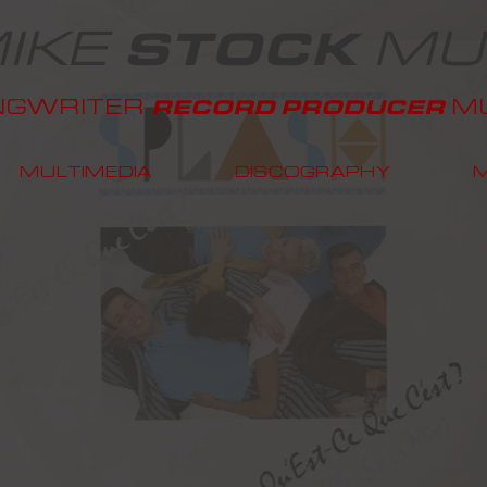
IKE
MU
STOCK
NGWRITER
MU
RECORD PRODUCER
MULTIMEDIA
DISCOGRAPHY