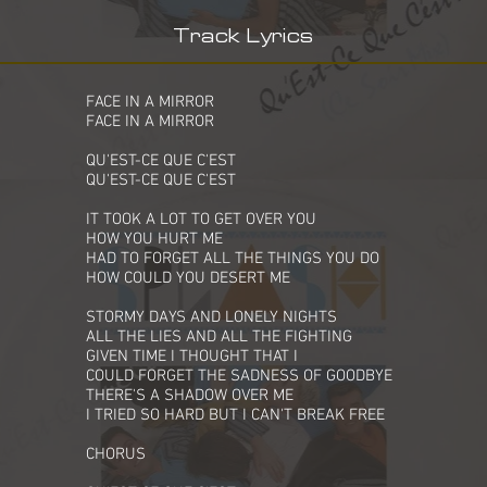
Track Lyrics
FACE IN A MIRROR
FACE IN A MIRROR
QU'EST-CE QUE C'EST
QU'EST-CE QUE C'EST
IT TOOK A LOT TO GET OVER YOU
HOW YOU HURT ME
HAD TO FORGET ALL THE THINGS YOU DO
HOW COULD YOU DESERT ME
STORMY DAYS AND LONELY NIGHTS
ALL THE LIES AND ALL THE FIGHTING
GIVEN TIME I THOUGHT THAT I
COULD FORGET THE SADNESS OF GOODBYE
THERE'S A SHADOW OVER ME
I TRIED SO HARD BUT I CAN'T BREAK FREE
CHORUS